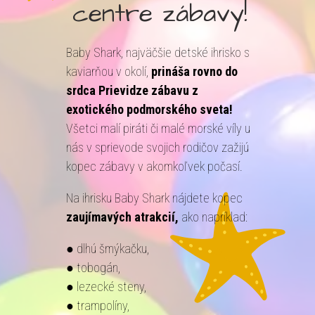
centre zábavy!
Baby Shark, najväčšie detské ihrisko s
kaviarňou v okolí,
prináša rovno do
srdca Prievidze zábavu z
exotického podmorského sveta!
Všetci malí piráti či malé morské víly u
nás v sprievode svojich rodičov zažijú
kopec zábavy v akomkoľvek počasí.
Na ihrisku Baby Shark nájdete kopec
zaujímavých
atrakcií,
ako napríklad:
● dlhú šmýkačku,
● tobogán,
● lezecké steny,
● trampolíny,