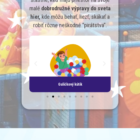
malé
dobrodružné výpravy do sveta
hier,
kde môžu behať, liezť, skákať a
robiť rôzne neškodné “pirátstva”.
k
Guličkový kútik