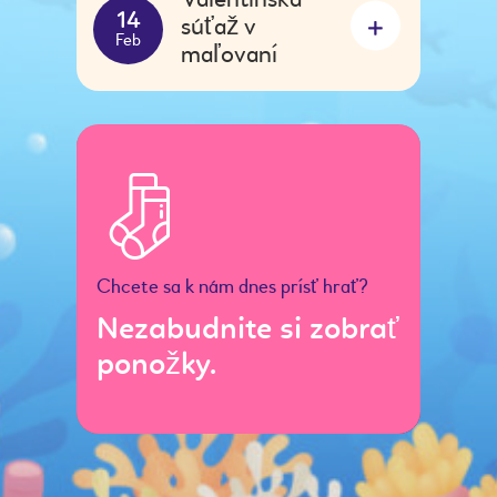
súťaž v
14
Feb
maľovaní
Chcete sa k nám dnes prísť hrať?
Nezabudnite si zobrať
ponožky.