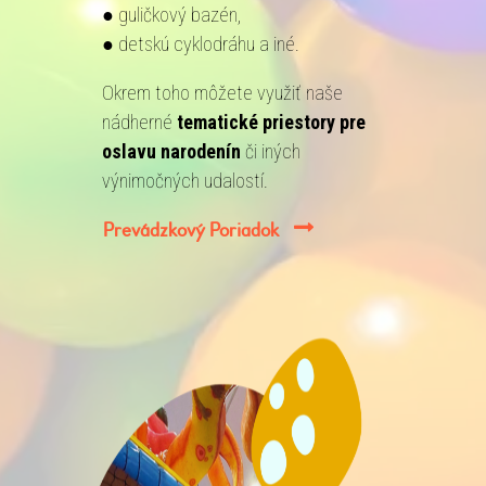
● guličkový bazén,
● detskú cyklodráhu a iné.
Okrem toho môžete využiť naše
nádherné
tematické priestory pre
oslavu narodenín
či iných
výnimočných udalostí.
Prevádzkový Poriadok