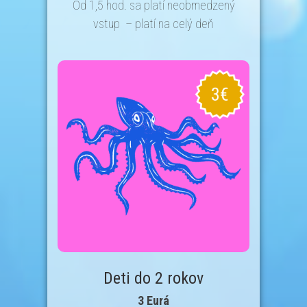
Od 1,5 hod. sa platí neobmedzený
vstup
– platí na celý deň
Deti do 2 rokov
3 Eurá