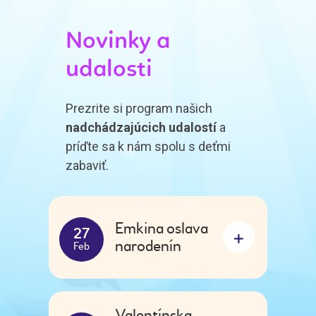
Novinky a
udalosti
Prezrite si program našich
nadchádzajúcich udalostí
a
príďte sa k nám spolu s deťmi
zabaviť.
Emkina oslava
27
narodenín
Feb
Valentínska