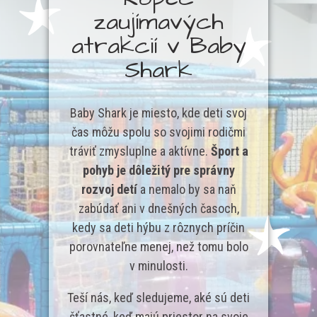
zaujímavých
atrakcií v Baby
Shark
Baby Shark je miesto, kde deti svoj
čas môžu spolu so svojimi rodičmi
tráviť zmysluplne a aktívne.
Šport a
pohyb je dôležitý pre správny
rozvoj detí
a nemalo by sa naň
zabúdať ani v dnešných časoch,
kedy sa deti hýbu z rôznych príčin
porovnateľne menej, než tomu bolo
v minulosti.
Teší nás, keď sledujeme, aké sú deti
šťastné, keď majú priestor na svoje