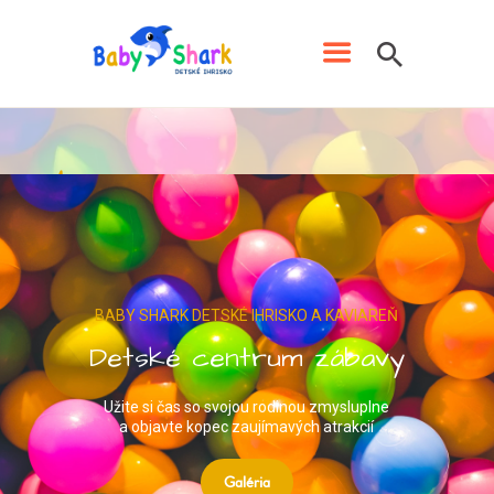
IHRISKO BABY SHARK
Detské ihrisko s kaviarňou v Prievidzi
DOMOV
CENNÍK
NARODENINY
ŠKOLY, ŠKÔLKY A
ORGANIZÁCIE
KLUB BABY SHARK
PREVÁDZKOVÝ PORIADOK
GALÉRIA
KONTAKT