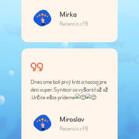
Mirka
Recenzia z FB
Dnes sme boli prvý krát a naozaj pre
deti super. Synátor sa vyšantil až až
.Určite ešte prídeme
Miroslav
Recenzia z FB