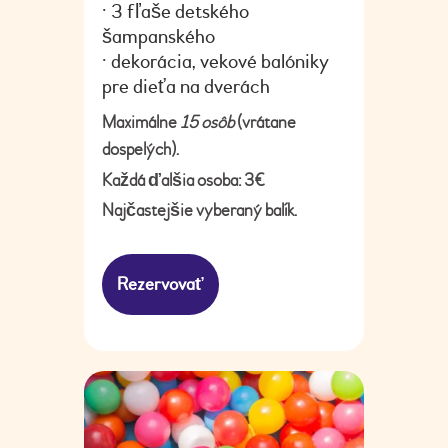
• 3 fľaše detského
šampanského
• dekorácia, vekové balóniky
pre dieťa na dverách
Maximálne
15 osôb
(vrátane
dospelých).
Každá ďalšia osoba: 3€
Najčastejšie vyberaný balík.
Rezervovať