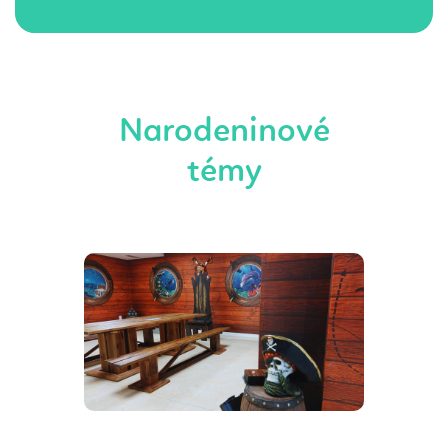
Narodeninové
témy