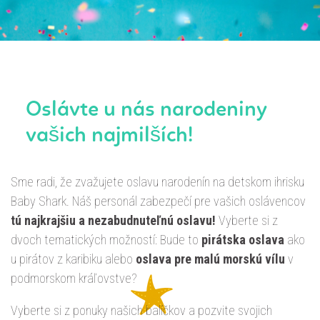
Oslávte u nás narodeniny
vašich najmilších!
Sme radi, že zvažujete oslavu narodenín na detskom ihrisku
Baby Shark. Náš personál zabezpečí pre vašich oslávencov
tú najkrajšiu a nezabudnuteľnú oslavu!
Vyberte si z
dvoch tematických možností: Bude to
pirátska oslava
ako
u pirátov z karibiku alebo
oslava pre malú morskú vílu
v
podmorskom kráľovstve?
Vyberte si z ponuky našich balíčkov a pozvite svojich