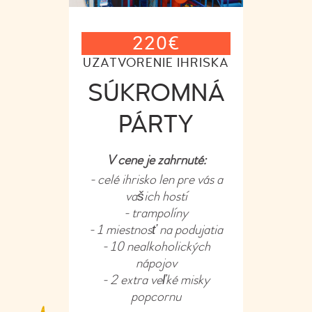
220
€
UZATVORENIE IHRISKA
SÚKROMNÁ
PÁRTY
V cene je zahrnuté:
- celé ihrisko len pre vás a
vašich hostí
- trampolíny
- 1 miestnosť na podujatia
- 10 nealkoholických
nápojov
- 2 extra veľké misky
popcornu