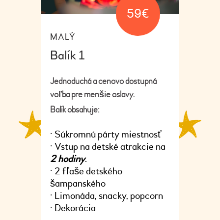
59
€
MALÝ
Balík 1
Jednoduchá a cenovo dostupná
voľba pre menšie oslavy.
Balík obsahuje:
• Súkromnú párty miestnosť
• Vstup na detské atrakcie na
2 hodiny
.
• 2 fľaše detského
šampanského
• Limonáda, snacky, popcorn
• Dekorácia