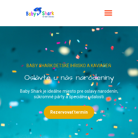
IHRISKO BABY SHARK
Detské ihrisko s kaviarňou v Prievidzi
DOMOV
CENNÍK
BABY SHARK DETSKÉ IHRISKO A KAVIAREŇ
NARODENINY
O
s
l
á
v
t
e
u
n
á
s
n
a
r
o
d
e
n
i
n
y
ŠKOLY, ŠKÔLKY A
Baby Shark je ideálne miesto pre oslavy narodenín,
ORGANIZÁCIE
súkromné párty a špeciálne udalosti.
KLUB BABY SHARK
Rezervovať termín
PREVÁDZKOVÝ PORIADOK
GALÉRIA
KONTAKT