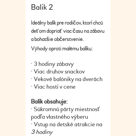
Balík 2
Ideálny balík pre rodičov, ktorí chcú
deťom dopriať viac času na zábavu
a bohatšie občerstvenie.
Výhody oproti malému balíku:
• 3 hodiny zábavy
• Viac druhov snackov
• Vekové balóniky na dverách
• Viac hostí v cene
Balík obsahuje:
• Súkromnú párty miestnosť
podľa vlastného výberu
• Vstup na detské atrakcie na
3 hodiny