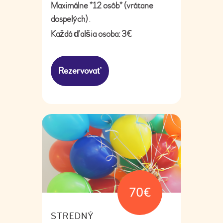
Maximálne *12 osôb* (vrátane
dospelých)
.
Každá ďalšia osoba: 3€
Rezervovať
70
€
STREDNÝ