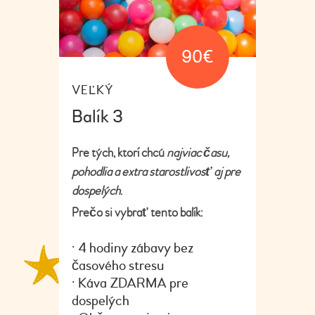
90
€
VEĽKÝ
Balík 3
Pre tých, ktorí chcú
najviac času,
pohodlia a extra starostlivosť aj pre
dospelých
.
Prečo si vybrať tento balík:
• 4 hodiny zábavy bez
časového stresu
• Káva ZDARMA pre
dospelých