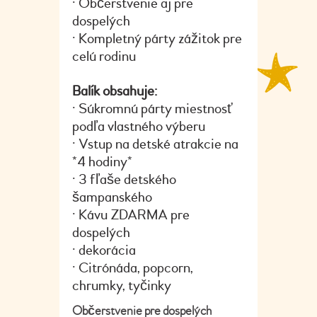
• Občerstvenie aj pre
dospelých
• Kompletný párty zážitok pre
celú rodinu
Balík obsahuje:
• Súkromnú párty miestnosť
podľa vlastného výberu
• Vstup na detské atrakcie na
*4 hodiny*
• 3 fľaše detského
šampanského
• Kávu ZDARMA pre
dospelých
• dekorácia
• Citrónáda, popcorn,
chrumky, tyčinky
Občerstvenie pre dospelých