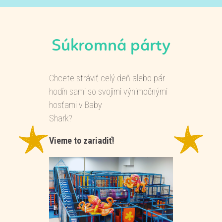
Súkromná párty
Chcete stráviť celý deň alebo pár
hodín sami so svojimi výnimočnými
hosťami v Baby
Shark?
Vieme to zariadiť!