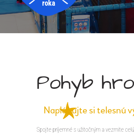
roka
Pohyb hro
Naplánujte si telesnú v
Spojte príjemné s užitočným a vezmite celú