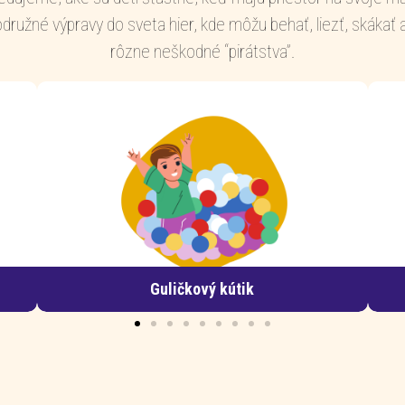
družné výpravy do sveta hier, kde môžu behať, liezť, skákať a
rôzne neškodné “pirátstva”.
Šmýkačky