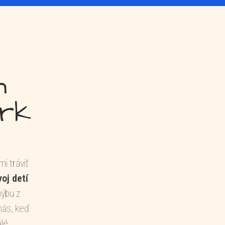
h
ark
i tráviť
oj detí
hýbu z
nás, keď
alé