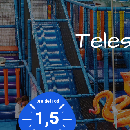
T
e
l
e
pre deti od
1,5