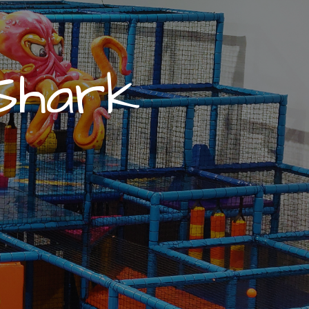
S
h
a
r
k