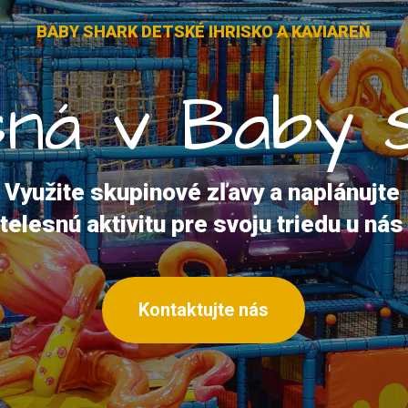
KONTAKT
BABY SHARK DETSKÉ IHRISKO A KAVIAREŇ
s
n
á
v
B
a
b
y
Využite skupinové zľavy a naplánujte
telesnú aktivitu pre svoju triedu u nás
Kontaktujte nás