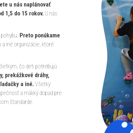
ete u nás naplánovať
d 1,5 do 15 rokov.
U nás
 pohybu.
Preto ponúkame
y a iné organizácie, ktoré
šetkým, čo deti potrebujú
y, prekážkové dráhy,
ladačky a iné.
Všetky
ezpečnosť a mäkký dopad pre
ckom štandarde.