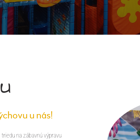
u
ýchovu u nás!
 triedu na zábavnú výpravu