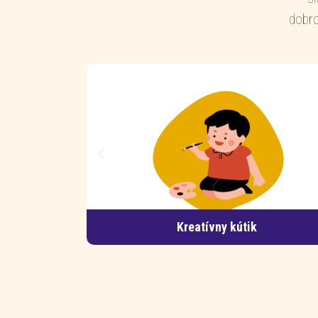
dobro
Guličkový kútik