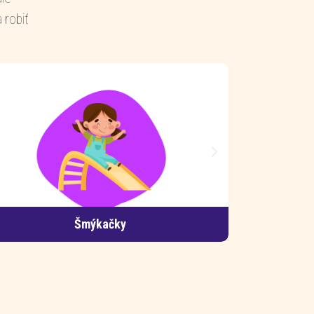
 robiť
Trampolíny