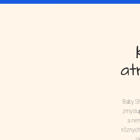
at
Baby Sh
zmyslup
a nem
rôznych
sl