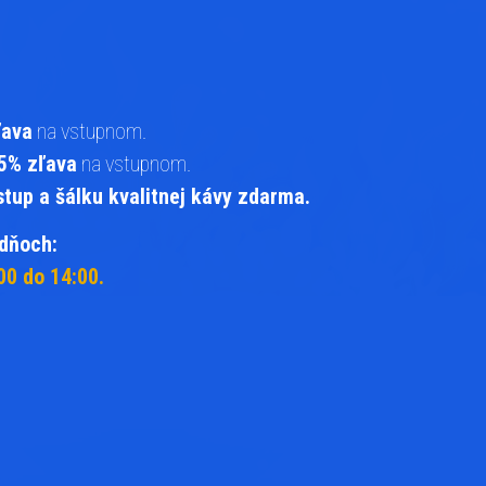
ľava
na vstupnom.
5% zľava
na vstupnom.
up a šálku kvalitnej kávy zdarma.
 dňoch:
0 do 14:00.