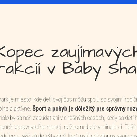
Kopec zaujímavýc
rakcií v Baby Sh
ark je miesto, kde deti svoj čas môžu spolu so svojimi rodičm
lne a aktívne.
Šport a pohyb je dôležitý pre správny rozv
alo by sa naň zabúdať ani v dnešných časoch, kedy sa deti 
 príčin porovnateľne menej, než tomu bolo v minulosti. Teší 
edujeme, aké sú deti šťastné, keď majú priestor na svoje m