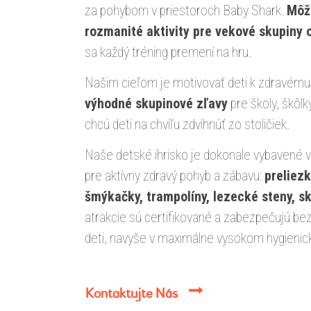
za pohybom v priestoroch Baby Shark.
Môž
rozmanité aktivity pre vekové skupiny o
sa každý tréning premení na hru.
Našim cieľom je motivovať deti k zdravému
výhodné skupinové
zľavy
pre školy, škôlk
chcú deti na chvíľu zdvihnúť zo stoličiek.
Naše detské ihrisko je dokonale vybavené v
pre aktívny zdravý pohyb a zábavu:
preliezk
šmýkačky, trampolíny, lezecké steny, sk
atrakcie sú certifikované a zabezpečujú b
deti, navyše v maximálne vysokom hygieni
Kontaktujte Nás