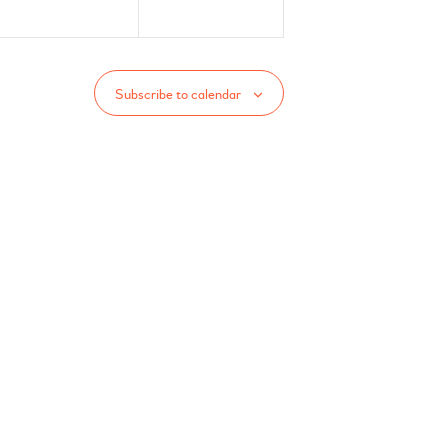
n
n
t
t
s
s
Subscribe to calendar
,
,