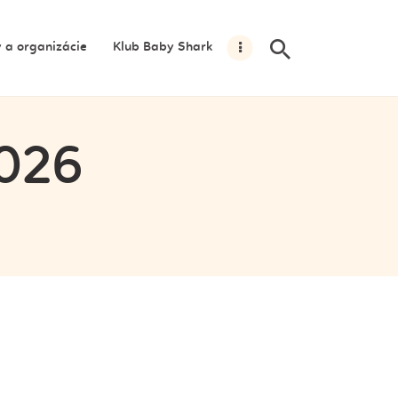
y a organizácie
Klub Baby Shark
2026