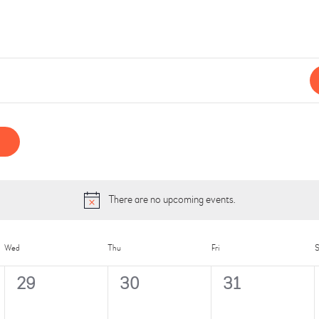
KONTAKT
There are no upcoming events.
Wed
Thu
Fri
S
0
0
0
29
30
31
e
e
e