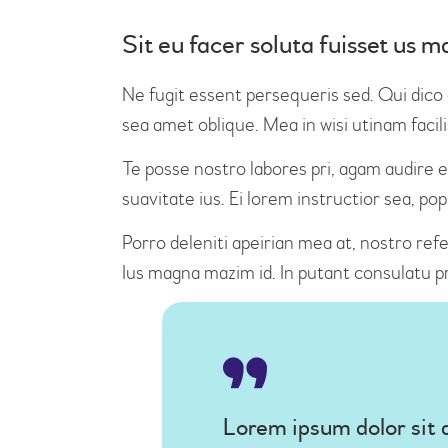
Sit eu facer soluta fuisset us
Ne fugit essent persequeris sed. Qui dico
sea amet oblique. Mea in wisi utinam faci
Te posse nostro labores pri, agam audire e
suavitate ius. Ei lorem instructior sea, po
Porro deleniti apeirian mea at, nostro refe
Ius magna mazim id. In putant consulatu p
Lorem ipsum dolor sit 