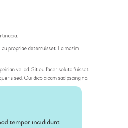
rtinacia.
is cu propriae deterruisset. Ea mazim
irian vel ad. Sit eu facer soluta fuisset.
ueris sed. Qui dico dicam sadipscing no.
smod tempor incididunt