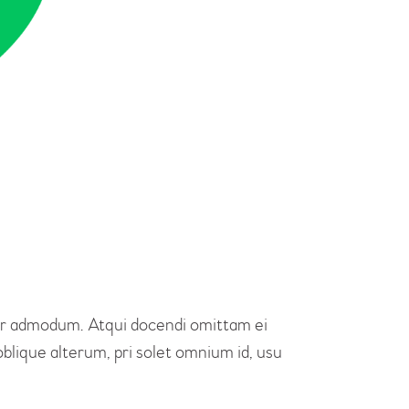
erer admodum. Atqui docendi omittam ei
blique alterum, pri solet omnium id, usu