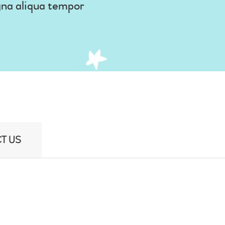
gna aliqua tempor
T US