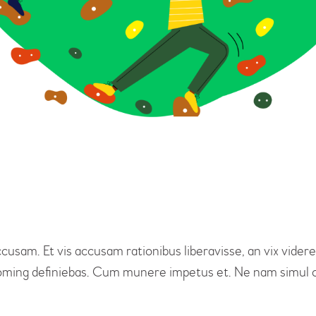
ccusam. Et vis accusam rationibus liberavisse, an vix vid
 doming definiebas. Cum munere impetus et. Ne nam simul o