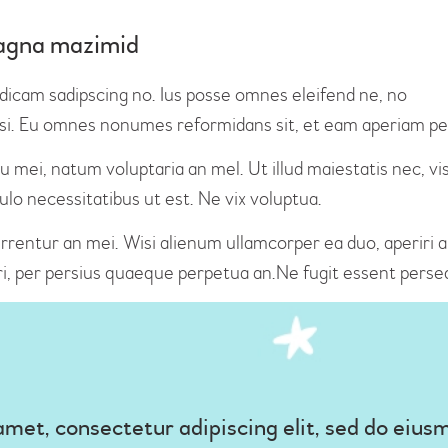
 magna mazimid
 dicam sadipscing no. Ius posse omnes eleifend ne, no
lisi. Eu omnes nonumes reformidans sit, et eam aperiam pe
u mei, natum voluptaria an mel. Ut illud maiestatis nec, v
pulo necessitatibus ut est. Ne vix voluptua.
rrentur an mei. Wisi alienum ullamcorper ea duo, aperiri ape
ri, per persius quaeque perpetua an.Ne fugit essent perseq
amet, consectetur adipiscing elit, sed do eiu