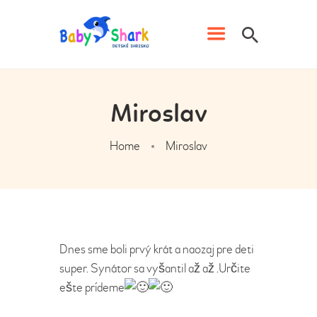
IHRISKO BABY SHARK
Detské ihrisko s kaviarňou v Prievidzi
Miroslav
DOMOV
Home
Miroslav
CENNÍK
NARODENINY
ŠKOLY, ŠKÔLKY A
ORGANIZÁCIE
KLUB BABY SHARK
Dnes sme boli prvý krát a naozaj pre deti
PREVÁDZKOVÝ PORIADOK
super. Synátor sa vyšantil až až .Určite
GALÉRIA
ešte prídeme
KONTAKT