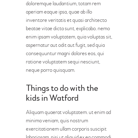
doloremque laudantium, totam rem
aperiam eaque ipsa, quae ab illo
inventore veritatis et quasi architecto
beatae vitae dicta sunt, explicabo. nemo
enim ipsam voluptatem, quia voluptas sit,
aspernatur aut odit aut fugit, sed quia
consequuntur magni dolores eos, qui
ratione voluptatem sequi nesciunt,
neque porro quisquam.
Things to do with the
kids in Watford
Aliquam quaerat voluptatem. ut enim ad
minima veniam, quis nostrum
exercitationem ullam corporis suscipit
laboriosam, nisi ut aliquid ex ea commodi