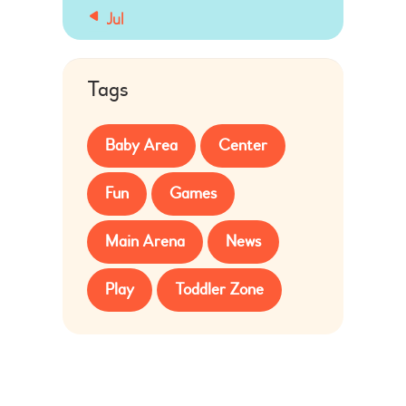
« Jul
Tags
Baby Area
Center
Fun
Games
Main Arena
News
Play
Toddler Zone