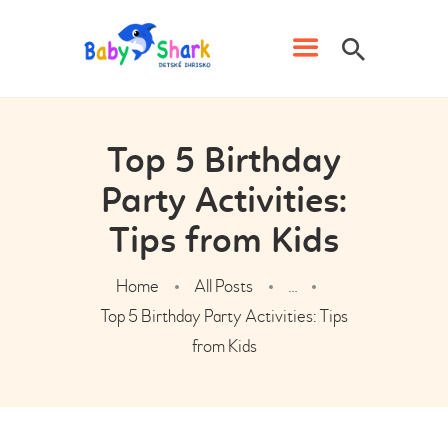
IHRISKO BABY SHARK
Detské ihrisko s kaviarňou v Prievidzi
Top 5 Birthday
DOMOV
Party Activities:
CENNÍK
Tips from Kids
NARODENINY
ŠKOLY, ŠKÔLKY A
Home
All Posts
...
ORGANIZÁCIE
Top 5 Birthday Party Activities: Tips
KLUB BABY SHARK
from Kids
PREVÁDZKOVÝ PORIADOK
GALÉRIA
KONTAKT