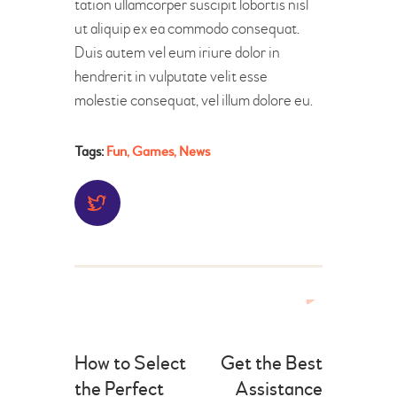
tation ullamcorper suscipit lobortis nisl
ut aliquip ex ea commodo consequat.
Duis autem vel eum iriure dolor in
hendrerit in vulputate velit esse
molestie consequat, vel illum dolore eu.
Tags:
Fun
,
Games
,
News
Post
Previous
Next
post:
post:
navigation
How to Select
Get the Best
the Perfect
Assistance