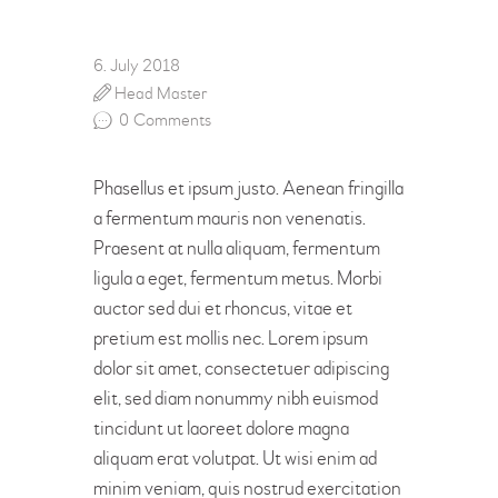
6. July 2018
Head Master
0
Comments
Phasellus et ipsum justo. Aenean fringilla
a fermentum mauris non venenatis.
Praesent at nulla aliquam, fermentum
ligula a eget, fermentum metus. Morbi
auctor sed dui et rhoncus, vitae et
pretium est mollis nec. Lorem ipsum
dolor sit amet, consectetuer adipiscing
elit, sed diam nonummy nibh euismod
tincidunt ut laoreet dolore magna
aliquam erat volutpat. Ut wisi enim ad
minim veniam, quis nostrud exercitation