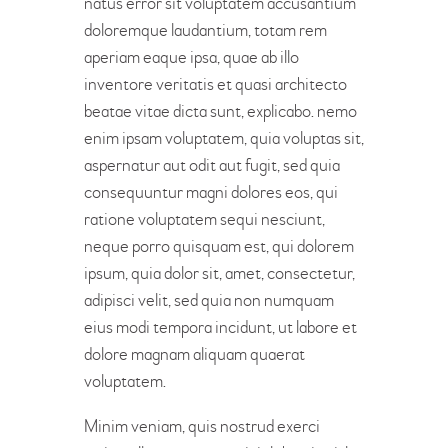
natus error sit voluptatem accusantium
doloremque laudantium, totam rem
aperiam eaque ipsa, quae ab illo
inventore veritatis et quasi architecto
beatae vitae dicta sunt, explicabo. nemo
enim ipsam voluptatem, quia voluptas sit,
aspernatur aut odit aut fugit, sed quia
consequuntur magni dolores eos, qui
ratione voluptatem sequi nesciunt,
neque porro quisquam est, qui dolorem
ipsum, quia dolor sit, amet, consectetur,
adipisci velit, sed quia non numquam
eius modi tempora incidunt, ut labore et
dolore magnam aliquam quaerat
voluptatem.
Minim veniam, quis nostrud exerci